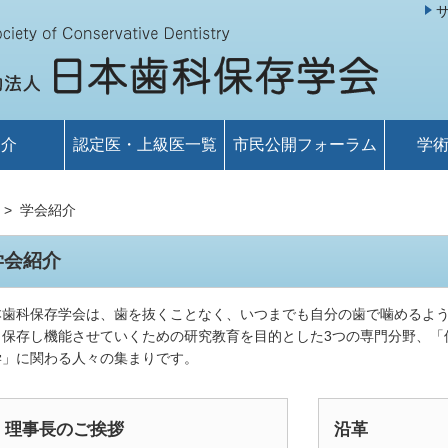
紹介
認定医・上級医一覧
市民公開フォーラム
学
学会紹介
学会紹介
本歯科保存学会は、歯を抜くことなく、いつまでも自分の歯で噛めるよ
、保存し機能させていくための研究教育を目的とした3つの専門分野、「
学」に関わる人々の集まりです。
理事長のご挨拶
沿革