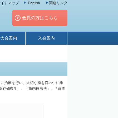
サイトマップ
English
関連リンク
会員の方はこちら
術大会案内
入会案内
うに治療を行い、大切な歯を口の中に維
保存修復学」、「歯内療法学」、「歯周