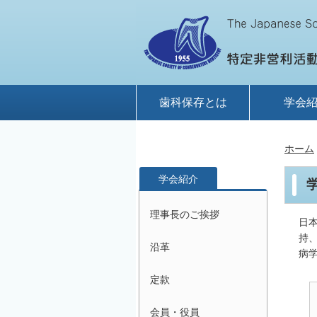
歯科保存とは
学会
ホーム
学会紹介
理事長のご挨拶
日
持
沿革
病
定款
会員・役員