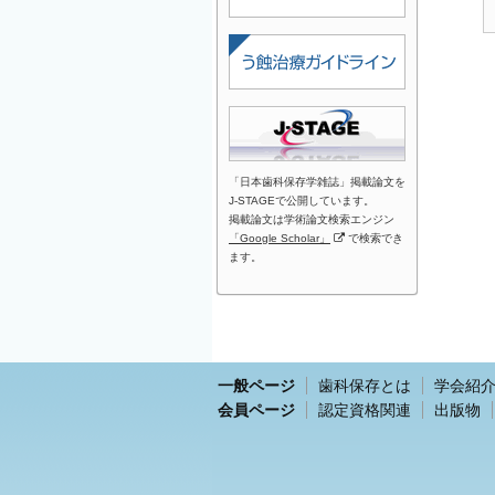
「日本歯科保存学雑誌」掲載論文を
J-STAGEで公開しています。
掲載論文は学術論文検索エンジン
「Google Scholar」
で検索でき
ます。
一般ページ
歯科保存とは
学会紹
会員ページ
認定資格関連
出版物