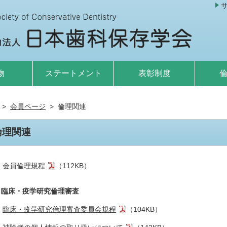
物
ステートメント
表彰制度
会員ページ
倫理関連
倫理関連
会員倫理規程
（112KB）
．臨床・疫学研究倫理審査
臨床・疫学研究倫理審査委員会規程
（104KB）