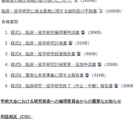
被験者の個人情報の取り扱いについて
（142KB）
臨床・疫学研究に係る業務に関する細則及び手順書
（245KB）
各種書類
様式1 臨床・疫学研究倫理審申請書
（30KB）
様式2 臨床・疫学研究計画書
（31KB）
様式4 臨床・疫学研究経過報告書
（30KB）
様式5 臨床・疫学研究計画変更・追加申請書
（32KB）
様式6 重篤な有害事象に関する報告書
（31KB）
様式8 臨床研究・疫学研究終了（中止・中断）報告書
（30K
．
学術大会における研究発表への倫理委員会からの重要なお知らせ
．
利益相反（COI）