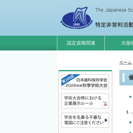
認定資格関連
出版
ホーム
１