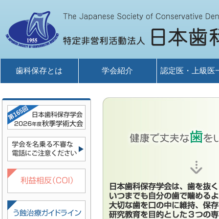
歯科保存とは
学会紹介
認定医・上級医