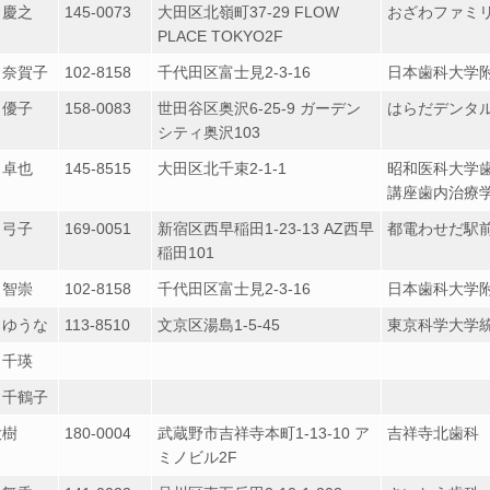
 慶之
145-0073
大田区北嶺町37-29 FLOW
おざわファミ
PLACE TOKYO2F
 奈賀子
102-8158
千代田区富士見2-3-16
日本歯科大学
 優子
158-0083
世田谷区奥沢6-25-9 ガーデン
はらだデンタ
シティ奥沢103
 卓也
145-8515
大田区北千束2-1-1
昭和医科大学歯
講座歯内治療
 弓子
169-0051
新宿区西早稲田1-23-13 AZ西早
都電わせだ駅
稲田101
 智崇
102-8158
千代田区富士見2-3-16
日本歯科大学
 ゆうな
113-8510
文京区湯島1-5-45
東京科学大学
 千瑛
 千鶴子
大樹
180-0004
武蔵野市吉祥寺本町1-13-10 ア
吉祥寺北歯科
ミノビル2F