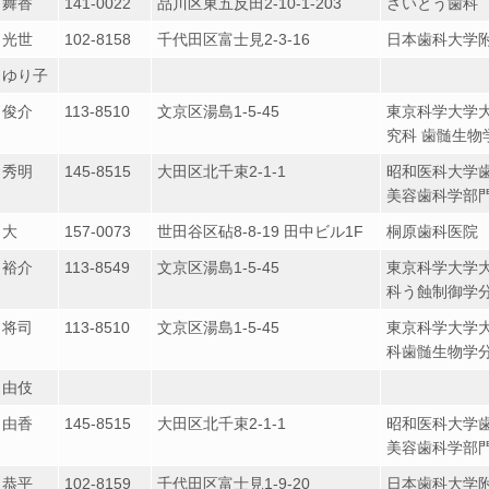
 舞香
141-0022
品川区東五反田2-10-1-203
さいとう歯科
 光世
102-8158
千代田区富士見2-3-16
日本歯科大学附
 ゆり子
 俊介
113-8510
文京区湯島1-5-45
東京科学大学大
究科 歯髄生物
 秀明
145-8515
大田区北千束2-1-1
昭和医科大学
美容歯科学部
 大
157-0073
世田谷区砧8-8-19 田中ビル1F
桐原歯科医院
 裕介
113-8549
文京区湯島1-5-45
東京科学大学
科う蝕制御学
 将司
113-8510
文京区湯島1-5-45
東京科学大学
科歯髄生物学
 由伎
 由香
145-8515
大田区北千束2-1-1
昭和医科大学
美容歯科学部
 恭平
102-8159
千代田区富士見1-9-20
日本歯科大学