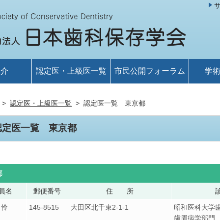
紹介
認定医・上級医一覧
市民公開フォーラム
学
認定医・上級医一覧
認定医一覧 東京都
認定医一覧 東京都
都
員名
郵便番号
住 所
 怜
145-8515
大田区北千束2-1-1
昭和医科大学
歯周病学部門