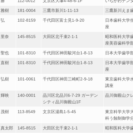
 勝
112-0012
文京区大塚4-48-6-1F
いちかわデン
 雅樹
181-0004
三鷹市新川1-11-13
三鷹新川えま
 弘
102-8159
千代田区富士見1-9-20
日本歯科大学
座
 里奈
145-8515
大田区北千束2-1-1
昭和医科大学
座美容歯科学
 聖也
101-8310
千代田区神田駿河台1-8-13
日本大学歯学
 直樹
101-8310
千代田区神田駿河台1-8-13
日本大学歯学
座
 弘樹
101-0061
千代田区神田三崎町2-9-18
東京歯科大学
講座
 輝映
140-0001
品川区北品川6-7-29 ガーデン
品川御殿山ク
シティ品川御殿山1F
 茂樹
113-8549
文京区湯島1-5-45
東京科学大学
科う蝕制御学
 真太郎
145-8515
大田区北千束2-1-1
昭和医科大学