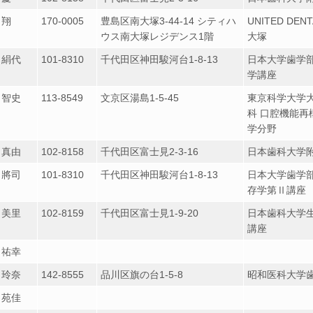
 翔
170-0005
豊島区南大塚3-44-14 シティハ
UNITED DEN
ウス南大塚レジデンス1階
大塚
 絹代
101-8310
千代田区神田駿河台1-8-13
日本大学歯学
学講座
 智史
113-8549
文京区湯島1-5-45
東京科学大学
科 口腔機能再
学分野
 真由
102-8158
千代田区富士見2-3-16
日本歯科大学
 將司
101-8310
千代田区神田駿河台1-8-13
日本大学歯学
存学第Ⅱ講座
 美里
102-8159
千代田区富士見1-9-20
日本歯科大学
講座
 祐幸
 玲奈
142-8555
品川区旗の台1-5-8
昭和医科大学
 苑佳