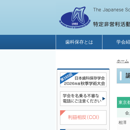
歯科保存とは
学会
ホーム
東京
会
相澤