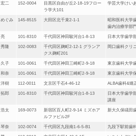
 宏二
152-0004
目黒区自由が丘2-18-19フロー
学芸大学けい
ラ学大101
 めぐみ
145-8515
大田区北千束2-1-1
昭和医科大学
歯内治療学部
 亮
101-8310
千代田区神田駿河台1-8-13
日本大学歯学
 秀隆
102-0083
千代田区麹町2-12-1 グランア
岡口歯科クリ
クス麹町201
 久子
101-0061
千代田区神田三崎町2-9-18
東京歯科大学
 和奈
101-0061
千代田区神田三崎町2-9-18
東京歯科大学
 洋樹
112-0011
文京区千石4-46-12
ALBA歯科&矯
 拓郎
101-8310
千代田区神田駿河台1-8-13
日本大学歯学
講座
 浩太
169-0073
新宿区百人町2-9-14 ミズホア
新大久保礒田
ルファビル2F
 琴奈
102-0074
千代田区九段南1-6-5-B1
九段下駅前歯