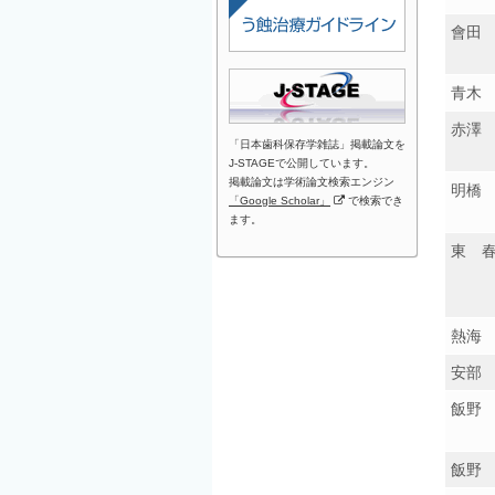
會田
青木
赤澤
「日本歯科保存学雑誌」掲載論文を
J-STAGEで公開しています。
掲載論文は学術論文検索エンジン
明橋
「Google Scholar」
で検索でき
ます。
東 
熱海
安部
飯野
飯野