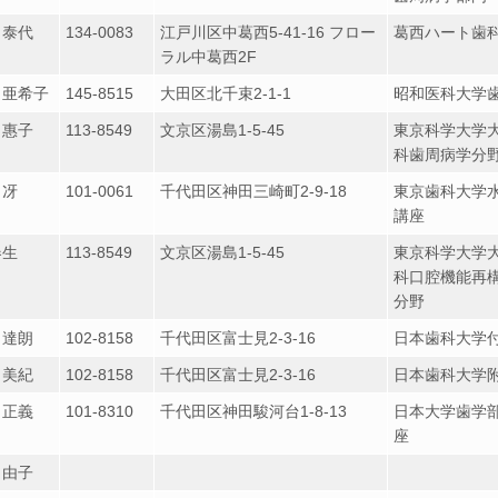
 泰代
134-0083
江戸川区中葛西5-41-16 フロー
葛西ハート歯
ラル中葛西2F
 亜希子
145-8515
大田区北千束2-1-1
昭和医科大学
 惠子
113-8549
文京区湯島1-5-45
東京科学大学
科歯周病学分
 冴
101-0061
千代田区神田三崎町2-9-18
東京歯科大学
講座
春生
113-8549
文京区湯島1-5-45
東京科学大学
科口腔機能再
分野
 達朗
102-8158
千代田区富士見2-3-16
日本歯科大学
 美紀
102-8158
千代田区富士見2-3-16
日本歯科大学
 正義
101-8310
千代田区神田駿河台1-8-13
日本大学歯学
座
 由子