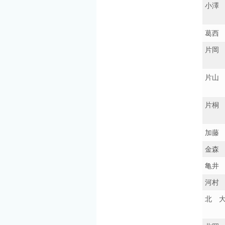
小澤
葛西
片岡
片山
片桐
加藤
金森
亀井
河村
北 