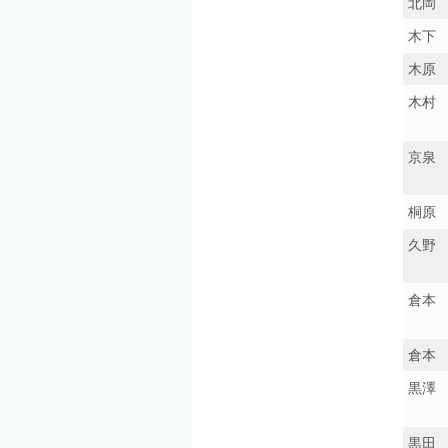
北岡
木下
木原
木村
京泉
桐原
久野
倉本
倉本
黒澤
黒田