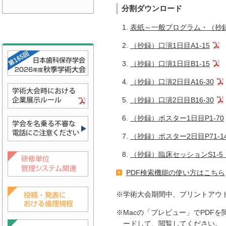
分割ダウンロード
表紙～一般プログラム・（抄
（抄録）口演1日目A1-15
（抄録）口演1日目B1-15
（抄録）口演2日目A16-30
（抄録）口演2日目B16-30
（抄録）ポスター1日目P1-70
（抄録）ポスター2日目P71-1
（抄録）臨床セッションS1-
PDF検索機能の使い方はこちら
※学術大会期間中、プリントアウ
※Macの「プレビュー」でPDF
ードして、閲覧してください。