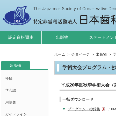
認定資格関連
出版物
ステートメン
ホーム
会員ページ
出版物
出版物
学術大会プログラム・
抄録
平成20年度秋季学術大会（第
学会誌
一括ダウンロード
用語集
プログラム・抄録集
（10
ガイドライン