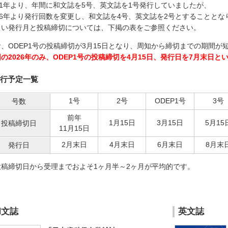
21年より、年間に和文誌を5号、英文誌を1号発行していましたが、
026年より発行回数を変更し、和文誌を4号、英文誌を2号とすることとな
しい発行月と投稿締切については、下掲の表をご参照ください。
お、ODEP1号の投稿締切が3月15日となり、周知から締切までの期間
の2026年のみ、ODEP1号の投稿締切を4月15日、発行日を7月末日と
行予定一覧
1号
2号
ODEP1号
3号
号数
前年
1月15日
3月15日
5月15
投稿締切日
11月15日
2月末日
4月末日
6月末日
8月末
発行日
投稿締切日から受理までおよそ1ヶ月半～2ヶ月が平均的です。
和文誌
英文誌