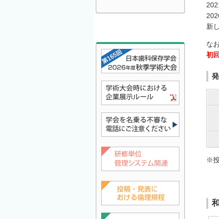
20
2
新
な
初回
発
※