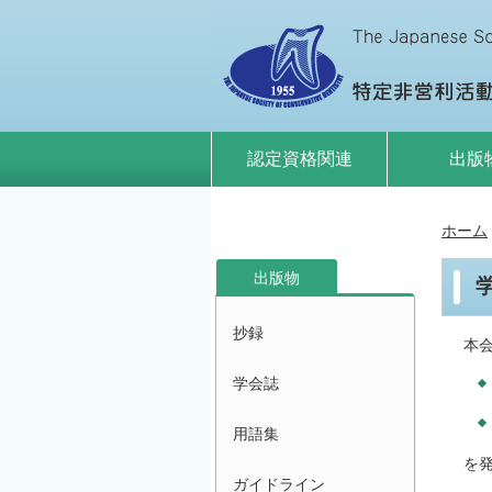
認定資格関連
出版
ホーム
出版物
抄録
本
学会誌
用語集
を
ガイドライン