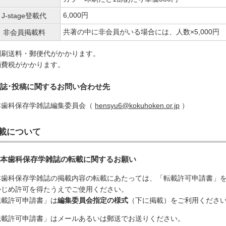
6,000円
J-stage登載代
共著の中に非会員がいる場合には、人数×5,000円
非会員掲載料
別刷送料・郵便代がかかります。
消費税がかかります。
誌･投稿に関するお問い合わせ先
本歯科保存学雑誌編集委員会（
hensyu6@kokuhoken.or.jp
）
載について
本歯科保存学雑誌の転載に関するお願い
本歯科保存学雑誌の掲載内容の転載にあたっては、「転載許可申請書」
かじめ許可を得たうえでご使用ください。
転載許可申請書」は
編集委員会指定の様式
（下に掲載）をご利用くださ
転載許可申請書」はメールあるいは郵送でお送りください。