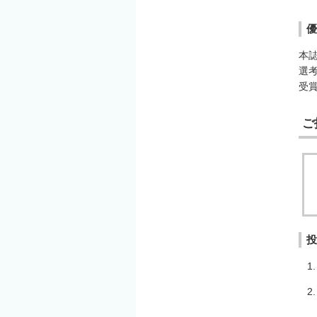
優
本
選
受
ご
投