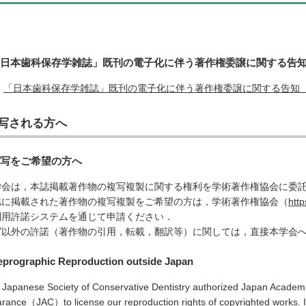
日本歯科保存学雑誌」既刊の電子化に伴う著作権委譲に関する告
「日本歯科保存学雑誌」既刊の電子化に伴う著作権委譲に関する告知
写される方へ
写をご希望の方へ
学会は，本誌掲載著作物の複写複製に関する権利を学術著作権協会に委
誌に掲載された著作物の複写複製をご希望の方は，学術著作権協会（
http
利用許諾システムを通じて申請ください．
写以外の許諾（著作物の引用，転載，翻訳等）に関しては，直接本学会
eprographic Reproduction outside Japan
 Japanese Society of Conservative Dentistry authorized Japan Academi
rance（JAC）to license our reproduction rights of copyrighted works. I