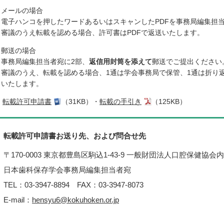
メールの場合
電子ハンコを押したワードあるいはスキャンしたPDFを事務局編集担
審議のうえ転載を認める場合、許可書はPDFで返送いたします。
郵送の場合
事務局編集担当者宛に2部、
返信用封筒を添えて
郵送でご提出ください
審議のうえ、転載を認める場合、1通は学会事務局で保管、1通は折り
いたします。
転載許可申請書
（31KB）・
転載の手引き
（125KB）
転載許可申請書お送り先、および問合せ先
〒170-0003 東京都豊島区駒込1-43-9 一般財団法人口腔保健協会内
日本歯科保存学会事務局編集担当者宛
TEL：03-3947-8894 FAX：03-3947-8073
E-mail：
hensyu6@kokuhoken.or.jp