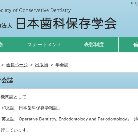
物
ステートメント
表彰制度
会員ページ
出版物
学会誌
学会誌
会機関誌として
和文誌「日本歯科保存学雑誌」
英文誌「Operative Dentistry, Endodontology and Periodontolog
発行しています。