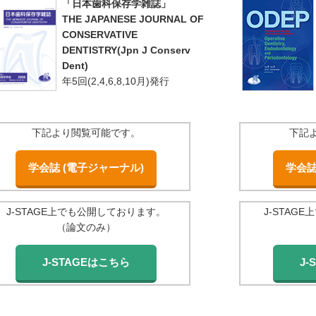
「日本歯科保存学雑誌」
THE JAPANESE JOURNAL OF
CONSERVATIVE
DENTISTRY(Jpn J Conserv
Dent)
年5回(2,4,6,8,10月)発行
下記より閲覧可能です。
下記
学会誌 (電子ジャーナル)
学会誌
J-STAGE上でも公開しております。
J-STAG
（論文のみ）
J-STAGEはこちら
J-