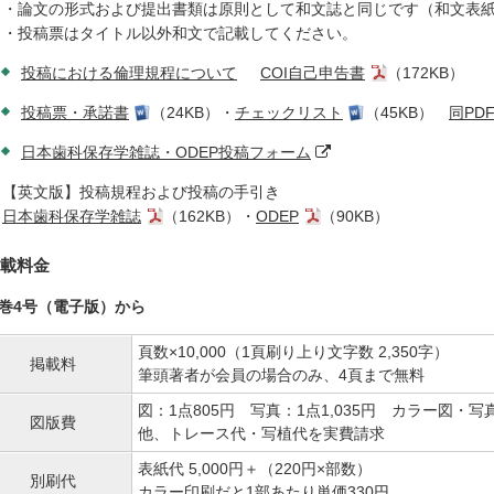
・論文の形式および提出書類は原則として和文誌と同じです（和文表
・投稿票はタイトル以外和文で記載してください。
投稿における倫理規程について
COI自己申告書
（172KB）
投稿票・承諾書
（24KB）・
チェックリスト
（45KB）
同PD
日本歯科保存学雑誌・ODEP投稿フォーム
【英文版】投稿規程および投稿の手引き
日本歯科保存学雑誌
（162KB）・
ODEP
（90KB）
載料金
3巻4号（電子版）から
頁数×10,000（1頁刷り上り文字数 2,350字）
掲載料
筆頭著者が会員の場合のみ、4頁まで無料
図：1点805円 写真：1点1,035円 カラー図・写真
図版費
他、トレース代・写植代を実費請求
表紙代 5,000円＋（220円×部数）
別刷代
カラー印刷だと1部あたり単価330円