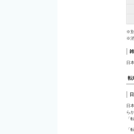
※
※
雑
日
転
日
日
ら
「
「