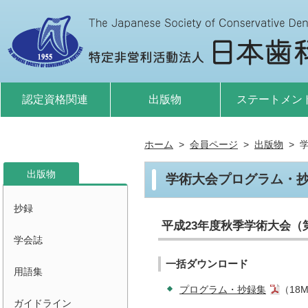
認定資格関連
出版物
ステートメン
ホーム
会員ページ
出版物
出版物
学術大会プログラム・
抄録
平成23年度秋季学術大会（第
学会誌
一括ダウンロード
用語集
プログラム・抄録集
（18
ガイドライン